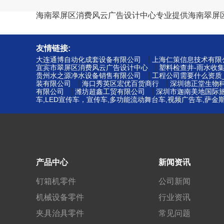
海南翠屏区消费风云广告设计中心专业提供海南翠屏
友情链接:
|
大连通博自动化成套设备有限公司
上海仁策信息技术有限
|
宜宾市翠屏区消费风云广告设计中心
塑料检查井-雨水收
|
贵州水之源净水设备销售有限公司
工程公司需要什么资质
|
|
装有限公司
海口秀英区宏优百货商行
深圳德正堂生物
|
|
有限公司
潍坊超鑫工贸有限公司
深圳市迦南美地国际
车,LED宣传车，宣传车,多功能流动舞台车,视频广告车,萨
产品中心
新闻资讯
钉箱机零件
公司新闻
机械设备零件
行业资讯
夹具治具零件
常见问题