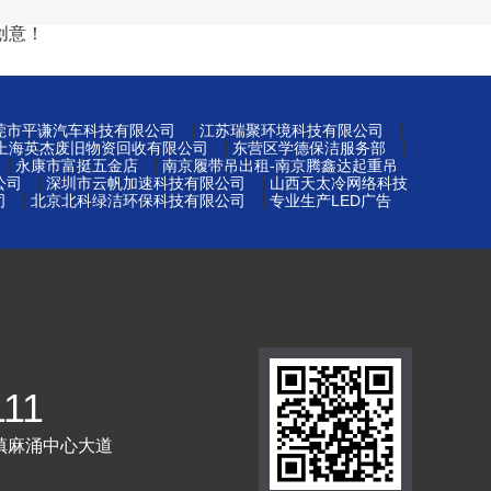
创意！
|
|
莞市平谦汽车科技有限公司
江苏瑞聚环境科技有限公司
|
|
上海英杰废旧物资回收有限公司
东营区学德保洁服务部
|
|
永康市富挺五金店
南京履带吊出租-南京腾鑫达起重吊
|
|
公司
深圳市云帆加速科技有限公司
山西天太冷网络科技
|
|
司
北京北科绿洁环保科技有限公司
专业生产LED广告
111
镇麻涌中心大道