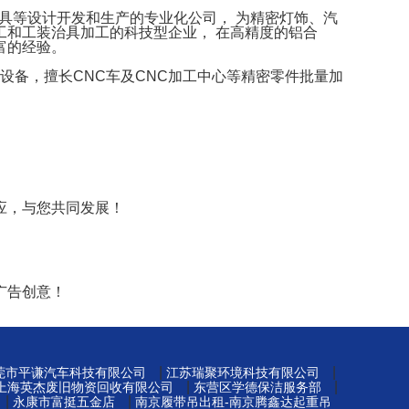
治具等设计开发和生产的专业化公司， 为精密灯饰、汽
和工装治具加工的科技型企业， 在高精度的铝合
富的经验。
设备，擅长CNC车及CNC加工中心等精密零件批量加
应，与您共同发展！
广告创意！
|
|
莞市平谦汽车科技有限公司
江苏瑞聚环境科技有限公司
|
|
上海英杰废旧物资回收有限公司
东营区学德保洁服务部
|
|
永康市富挺五金店
南京履带吊出租-南京腾鑫达起重吊