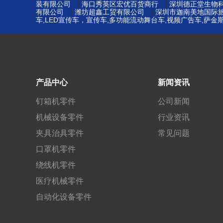
|
|
装有限公司
海口秀英区宏优百货商行
深圳德正堂生物
|
|
有限公司
潍坊超鑫工贸有限公司
深圳市迦南美地国际
车,LED宣传车，宣传车,多功能流动舞台车,视频广告车,萨
产品中心
新闻资讯
钉箱机零件
公司新闻
机械设备零件
行业资讯
夹具治具零件
常见问题
口罩机零件
绕线机零件
医疗机械零件
自动化设备零件