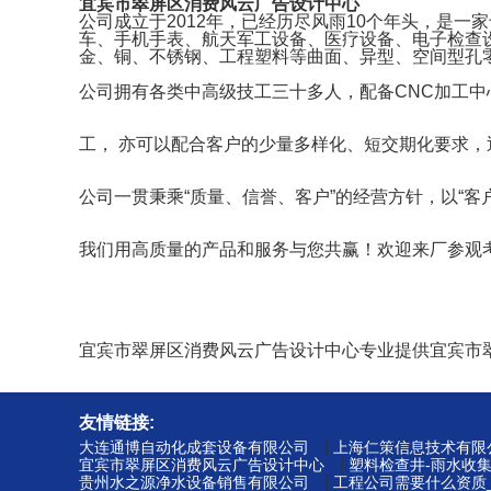
宜宾市翠屏区消费风云广告设计中心
公司成立于2012年，已经历尽风雨10个年头，是
车、手机手表、航天军工设备、医疗设备、电子检查
金、铜、不锈钢、工程塑料等曲面、异型、空间型孔零
公司拥有各类中高级技工三十多人，配备CNC加工中
工， 亦可以配合客户的少量多样化、短交期化要求
公司一贯秉乘“质量、信誉、客户”的经营方针，以“客
我们用高质量的产品和服务与您共赢！欢迎来厂参观
宜宾市翠屏区消费风云广告设计中心专业提供宜宾市
友情链接:
|
大连通博自动化成套设备有限公司
上海仁策信息技术有限
|
宜宾市翠屏区消费风云广告设计中心
塑料检查井-雨水收
|
贵州水之源净水设备销售有限公司
工程公司需要什么资质