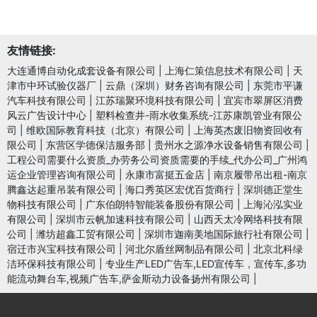
友情链接:
大连通博自动化成套设备有限公司
|
上海仁策信息技术有限公司
|
天
津市中环试验仪器厂
|
云鼎（深圳）财务咨询有限公司
|
东莞市平谦
汽车科技有限公司
|
江苏瑞聚环境科技有限公司
|
宜宾市翠屏区消费
风云广告设计中心
|
塑料检查井-雨水收集系统-江苏康凯管业有限公
司
|
维欧国际教育科技（北京）有限公司
|
上海英杰废旧物资回收有
限公司
|
东营区学德保洁服务部
|
贵州水之源净水设备销售有限公司
|
工程公司需要什么资质_办劳务公司资质需要的手续_代办公司_广州鸿
运企业管理咨询有限公司
|
永康市富挺五金店
|
南京履带吊出租-南京
腾鑫达起重吊装有限公司
|
海口秀英区宏优百货商行
|
深圳德正堂生
物科技有限公司
|
广东伯朗特智能装备股份有限公司
|
上海沁泓实业
有限公司
|
深圳市云帆加速科技有限公司
|
山西天太冷网络科技有限
公司
|
潍坊超鑫工贸有限公司
|
深圳市迦南美地国际旅行社有限公司
|
宿迁市兴宝科技有限公司
|
河北尔盾丝网制品有限公司
|
北京北科绿
洁环保科技有限公司
|
专业生产LED广告车,LED宣传车，宣传车,多功
能流动舞台车,视频广告车,萨金斯动力设备扬州有限公司
|