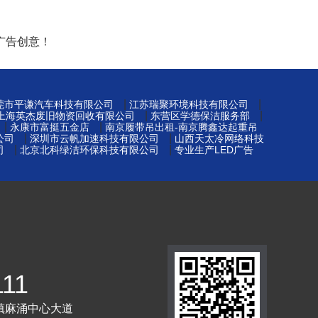
广告创意！
|
|
莞市平谦汽车科技有限公司
江苏瑞聚环境科技有限公司
|
|
上海英杰废旧物资回收有限公司
东营区学德保洁服务部
|
|
永康市富挺五金店
南京履带吊出租-南京腾鑫达起重吊
|
|
公司
深圳市云帆加速科技有限公司
山西天太冷网络科技
|
|
司
北京北科绿洁环保科技有限公司
专业生产LED广告
111
镇麻涌中心大道