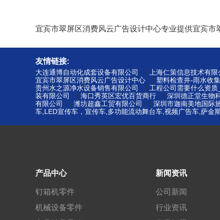
宜宾市翠屏区消费风云广告设计中心专业提供宜宾市
友情链接:
|
大连通博自动化成套设备有限公司
上海仁策信息技术有限
|
宜宾市翠屏区消费风云广告设计中心
塑料检查井-雨水收
|
贵州水之源净水设备销售有限公司
工程公司需要什么资质
|
|
装有限公司
海口秀英区宏优百货商行
深圳德正堂生物
|
|
有限公司
潍坊超鑫工贸有限公司
深圳市迦南美地国际
车,LED宣传车，宣传车,多功能流动舞台车,视频广告车,萨
产品中心
新闻资讯
钉箱机零件
公司新闻
机械设备零件
行业资讯