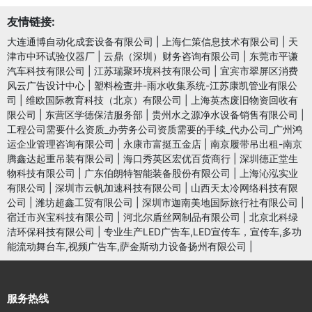
友情链接:
大连通博自动化成套设备有限公司
|
上海仁策信息技术有限公司
|
天
津市中环试验仪器厂
|
云鼎（深圳）财务咨询有限公司
|
东莞市平谦
汽车科技有限公司
|
江苏瑞聚环境科技有限公司
|
宜宾市翠屏区消费
风云广告设计中心
|
塑料检查井-雨水收集系统-江苏康凯管业有限公
司
|
维欧国际教育科技（北京）有限公司
|
上海英杰废旧物资回收有
限公司
|
东营区学德保洁服务部
|
贵州水之源净水设备销售有限公司
|
工程公司需要什么资质_办劳务公司资质需要的手续_代办公司_广州鸿
运企业管理咨询有限公司
|
永康市富挺五金店
|
南京履带吊出租-南京
腾鑫达起重吊装有限公司
|
海口秀英区宏优百货商行
|
深圳德正堂生
物科技有限公司
|
广东伯朗特智能装备股份有限公司
|
上海沁泓实业
有限公司
|
深圳市云帆加速科技有限公司
|
山西天太冷网络科技有限
公司
|
潍坊超鑫工贸有限公司
|
深圳市迦南美地国际旅行社有限公司
|
宿迁市兴宝科技有限公司
|
河北尔盾丝网制品有限公司
|
北京北科绿
洁环保科技有限公司
|
专业生产LED广告车,LED宣传车，宣传车,多功
能流动舞台车,视频广告车,萨金斯动力设备扬州有限公司
|
服务热线