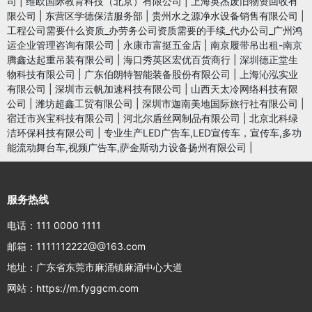
司
|
维欧国际教育科技（北京）有限公司
|
上海英杰废旧物资回收有
限公司
|
东营区学德保洁服务部
|
贵州水之源净水设备销售有限公司
|
工程公司需要什么资质_办劳务公司资质需要的手续_代办公司_广州鸿
运企业管理咨询有限公司
|
永康市富挺五金店
|
南京履带吊出租-南京
腾鑫达起重吊装有限公司
|
海口秀英区宏优百货商行
|
深圳德正堂生
物科技有限公司
|
广东伯朗特智能装备股份有限公司
|
上海沁泓实业
有限公司
|
深圳市云帆加速科技有限公司
|
山西天太冷网络科技有限
公司
|
潍坊超鑫工贸有限公司
|
深圳市迦南美地国际旅行社有限公司
|
宿迁市兴宝科技有限公司
|
河北尔盾丝网制品有限公司
|
北京北科绿
洁环保科技有限公司
|
专业生产LED广告车,LED宣传车，宣传车,多功
能流动舞台车,视频广告车,萨金斯动力设备扬州有限公司
|
服务热线
电话：111 0000 1111
邮箱：1111112222@@163.com
地址：广东省东莞市麻涌镇麻涌中心大道
网站：https://m.fyggcm.com