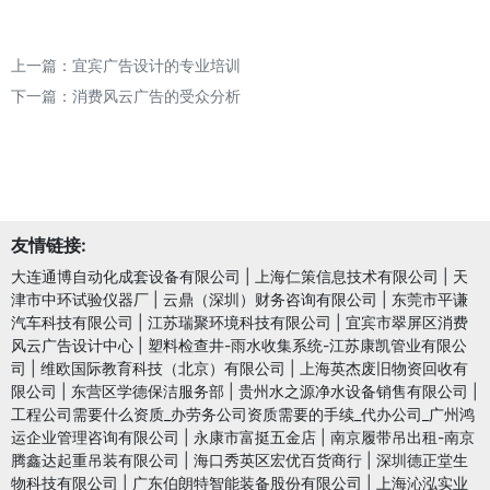
上一篇：
宜宾广告设计的专业培训
下一篇：
消费风云广告的受众分析
友情链接:
大连通博自动化成套设备有限公司
|
上海仁策信息技术有限公司
|
天
津市中环试验仪器厂
|
云鼎（深圳）财务咨询有限公司
|
东莞市平谦
汽车科技有限公司
|
江苏瑞聚环境科技有限公司
|
宜宾市翠屏区消费
风云广告设计中心
|
塑料检查井-雨水收集系统-江苏康凯管业有限公
司
|
维欧国际教育科技（北京）有限公司
|
上海英杰废旧物资回收有
限公司
|
东营区学德保洁服务部
|
贵州水之源净水设备销售有限公司
|
工程公司需要什么资质_办劳务公司资质需要的手续_代办公司_广州鸿
运企业管理咨询有限公司
|
永康市富挺五金店
|
南京履带吊出租-南京
腾鑫达起重吊装有限公司
|
海口秀英区宏优百货商行
|
深圳德正堂生
物科技有限公司
|
广东伯朗特智能装备股份有限公司
|
上海沁泓实业