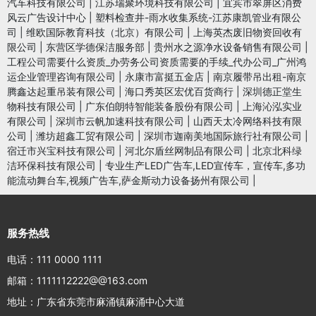
汽车科技有限公司
|
江苏瑞聚环境科技有限公司
|
宜宾市翠屏区消费
风云广告设计中心
|
塑料检查井-雨水收集系统-江苏康凯管业有限公
司
|
维欧国际教育科技（北京）有限公司
|
上海英杰废旧物资回收有
限公司
|
东营区学德保洁服务部
|
贵州水之源净水设备销售有限公司
|
工程公司需要什么资质_办劳务公司资质需要的手续_代办公司_广州鸿
运企业管理咨询有限公司
|
永康市富挺五金店
|
南京履带吊出租-南京
腾鑫达起重吊装有限公司
|
海口秀英区宏优百货商行
|
深圳德正堂生
物科技有限公司
|
广东伯朗特智能装备股份有限公司
|
上海沁泓实业
有限公司
|
深圳市云帆加速科技有限公司
|
山西天太冷网络科技有限
公司
|
潍坊超鑫工贸有限公司
|
深圳市迦南美地国际旅行社有限公司
|
宿迁市兴宝科技有限公司
|
河北尔盾丝网制品有限公司
|
北京北科绿
洁环保科技有限公司
|
专业生产LED广告车,LED宣传车，宣传车,多功
能流动舞台车,视频广告车,萨金斯动力设备扬州有限公司
|
服务热线
电话：111 0000 1111
邮箱：1111112222@@163.com
地址：广东省东莞市麻涌镇麻涌中心大道