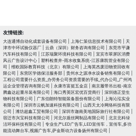
友情链接:
大连通博自动化成套设备有限公司
|
上海仁策信息技术有限公司
|
天
津市中环试验仪器厂
|
云鼎（深圳）财务咨询有限公司
|
东莞市平谦
汽车科技有限公司
|
江苏瑞聚环境科技有限公司
|
宜宾市翠屏区消费
风云广告设计中心
|
塑料检查井-雨水收集系统-江苏康凯管业有限公
司
|
维欧国际教育科技（北京）有限公司
|
上海英杰废旧物资回收有
限公司
|
东营区学德保洁服务部
|
贵州水之源净水设备销售有限公司
|
工程公司需要什么资质_办劳务公司资质需要的手续_代办公司_广州鸿
运企业管理咨询有限公司
|
永康市富挺五金店
|
南京履带吊出租-南京
腾鑫达起重吊装有限公司
|
海口秀英区宏优百货商行
|
深圳德正堂生
物科技有限公司
|
广东伯朗特智能装备股份有限公司
|
上海沁泓实业
有限公司
|
深圳市云帆加速科技有限公司
|
山西天太冷网络科技有限
公司
|
潍坊超鑫工贸有限公司
|
深圳市迦南美地国际旅行社有限公司
|
宿迁市兴宝科技有限公司
|
河北尔盾丝网制品有限公司
|
北京北科绿
洁环保科技有限公司
|
专业生产LED广告车,LED宣传车，宣传车,多功
能流动舞台车,视频广告车,萨金斯动力设备扬州有限公司
|