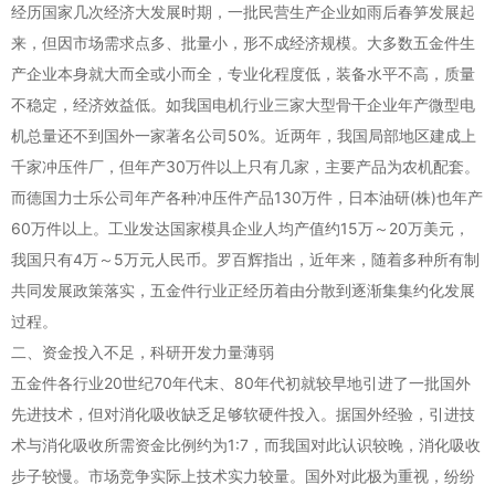
经历国家几次经济大发展时期，一批民营生产企业如雨后春笋发展起
来，但因市场需求点多、批量小，形不成经济规模。大多数五金件生
产企业本身就大而全或小而全，专业化程度低，装备水平不高，质量
不稳定，经济效益低。如我国电机行业三家大型骨干企业年产微型电
机总量还不到国外一家著名公司50%。近两年，我国局部地区建成上
千家冲压件厂，但年产30万件以上只有几家，主要产品为农机配套。
而德国力士乐公司年产各种冲压件产品130万件，日本油研(株)也年产
60万件以上。工业发达国家模具企业人均产值约15万～20万美元，
我国只有4万～5万元人民币。罗百辉指出，近年来，随着多种所有制
共同发展政策落实，五金件行业正经历着由分散到逐渐集集约化发展
过程。
二、资金投入不足，科研开发力量薄弱
五金件各行业20世纪70年代末、80年代初就较早地引进了一批国外
先进技术，但对消化吸收缺乏足够软硬件投入。据国外经验，引进技
术与消化吸收所需资金比例约为1:7，而我国对此认识较晚，消化吸收
步子较慢。市场竞争实际上技术实力较量。国外对此极为重视，纷纷