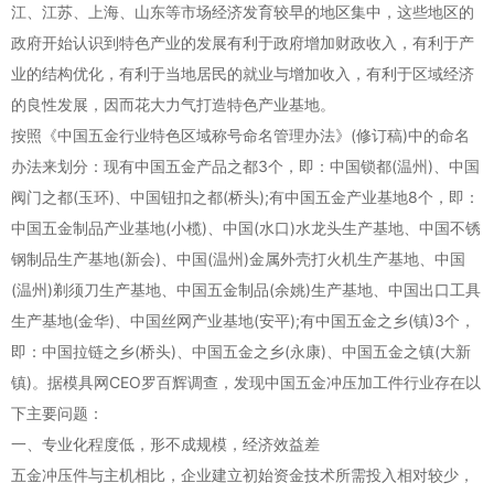
江、江苏、上海、山东等市场经济发育较早的地区集中，这些地区的
政府开始认识到特色产业的发展有利于政府增加财政收入，有利于产
业的结构优化，有利于当地居民的就业与增加收入，有利于区域经济
的良性发展，因而花大力气打造特色产业基地。
按照《中国五金行业特色区域称号命名管理办法》(修订稿)中的命名
办法来划分：现有中国五金产品之都3个，即：中国锁都(温州)、中国
阀门之都(玉环)、中国钮扣之都(桥头);有中国五金产业基地8个，即：
中国五金制品产业基地(小榄)、中国(水口)水龙头生产基地、中国不锈
钢制品生产基地(新会)、中国(温州)金属外壳打火机生产基地、中国
(温州)剃须刀生产基地、中国五金制品(余姚)生产基地、中国出口工具
生产基地(金华)、中国丝网产业基地(安平);有中国五金之乡(镇)3个，
即：中国拉链之乡(桥头)、中国五金之乡(永康)、中国五金之镇(大新
镇)。据模具网CEO罗百辉调查，发现中国五金冲压加工件行业存在以
下主要问题：
一、专业化程度低，形不成规模，经济效益差
五金冲压件与主机相比，企业建立初始资金技术所需投入相对较少，