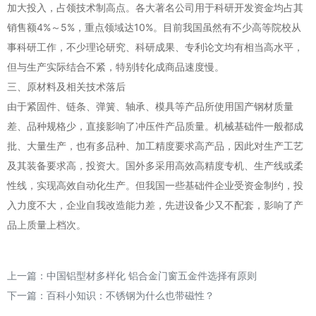
加大投入，占领技术制高点。各大著名公司用于科研开发资金均占其
销售额4%～5%，重点领域达10%。目前我国虽然有不少高等院校从
事科研工作，不少理论研究、科研成果、专利论文均有相当高水平，
但与生产实际结合不紧，特别转化成商品速度慢。
三、原材料及相关技术落后
由于紧固件、链条、弹簧、轴承、模具等产品所使用国产钢材质量
差、品种规格少，直接影响了冲压件产品质量。机械基础件一般都成
批、大量生产，也有多品种、加工精度要求高产品，因此对生产工艺
及其装备要求高，投资大。国外多采用高效高精度专机、生产线或柔
性线，实现高效自动化生产。但我国一些基础件企业受资金制约，投
入力度不大，企业自我改造能力差，先进设备少又不配套，影响了产
品上质量上档次。
上一篇：
中国铝型材多样化 铝合金门窗五金件选择有原则
下一篇：
百科小知识：不锈钢为什么也带磁性？