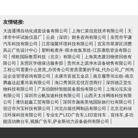
友情链接:
大连通博自动化成套设备有限公司
|
上海仁策信息技术有限公司
|
天
津市中环试验仪器厂
|
云鼎（深圳）财务咨询有限公司
|
东莞市平谦
汽车科技有限公司
|
江苏瑞聚环境科技有限公司
|
宜宾市翠屏区消费
风云广告设计中心
|
塑料检查井-雨水收集系统-江苏康凯管业有限公
司
|
维欧国际教育科技（北京）有限公司
|
上海英杰废旧物资回收有
限公司
|
东营区学德保洁服务部
|
贵州水之源净水设备销售有限公司
|
工程公司需要什么资质_办劳务公司资质需要的手续_代办公司_广州鸿
运企业管理咨询有限公司
|
永康市富挺五金店
|
南京履带吊出租-南京
腾鑫达起重吊装有限公司
|
海口秀英区宏优百货商行
|
深圳德正堂生
物科技有限公司
|
广东伯朗特智能装备股份有限公司
|
上海沁泓实业
有限公司
|
深圳市云帆加速科技有限公司
|
山西天太冷网络科技有限
公司
|
潍坊超鑫工贸有限公司
|
深圳市迦南美地国际旅行社有限公司
|
宿迁市兴宝科技有限公司
|
河北尔盾丝网制品有限公司
|
北京北科绿
洁环保科技有限公司
|
专业生产LED广告车,LED宣传车，宣传车,多功
能流动舞台车,视频广告车,萨金斯动力设备扬州有限公司
|