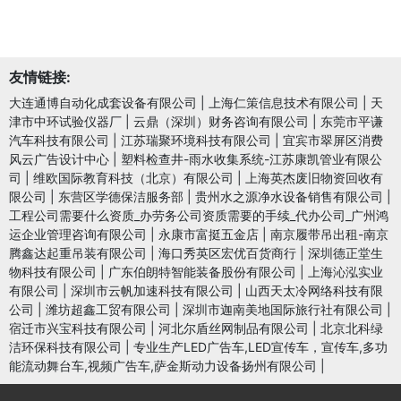
友情链接:
大连通博自动化成套设备有限公司
|
上海仁策信息技术有限公司
|
天
津市中环试验仪器厂
|
云鼎（深圳）财务咨询有限公司
|
东莞市平谦
汽车科技有限公司
|
江苏瑞聚环境科技有限公司
|
宜宾市翠屏区消费
风云广告设计中心
|
塑料检查井-雨水收集系统-江苏康凯管业有限公
司
|
维欧国际教育科技（北京）有限公司
|
上海英杰废旧物资回收有
限公司
|
东营区学德保洁服务部
|
贵州水之源净水设备销售有限公司
|
工程公司需要什么资质_办劳务公司资质需要的手续_代办公司_广州鸿
运企业管理咨询有限公司
|
永康市富挺五金店
|
南京履带吊出租-南京
腾鑫达起重吊装有限公司
|
海口秀英区宏优百货商行
|
深圳德正堂生
物科技有限公司
|
广东伯朗特智能装备股份有限公司
|
上海沁泓实业
有限公司
|
深圳市云帆加速科技有限公司
|
山西天太冷网络科技有限
公司
|
潍坊超鑫工贸有限公司
|
深圳市迦南美地国际旅行社有限公司
|
宿迁市兴宝科技有限公司
|
河北尔盾丝网制品有限公司
|
北京北科绿
洁环保科技有限公司
|
专业生产LED广告车,LED宣传车，宣传车,多功
能流动舞台车,视频广告车,萨金斯动力设备扬州有限公司
|