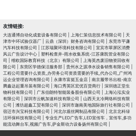
友情链接:
大连通博自动化成套设备有限公司
|
上海仁策信息技术有限公司
|
天
津市中环试验仪器厂
|
云鼎（深圳）财务咨询有限公司
|
东莞市平谦
汽车科技有限公司
|
江苏瑞聚环境科技有限公司
|
宜宾市翠屏区消费
风云广告设计中心
|
塑料检查井-雨水收集系统-江苏康凯管业有限公
司
|
维欧国际教育科技（北京）有限公司
|
上海英杰废旧物资回收有
限公司
|
东营区学德保洁服务部
|
贵州水之源净水设备销售有限公司
|
工程公司需要什么资质_办劳务公司资质需要的手续_代办公司_广州鸿
运企业管理咨询有限公司
|
永康市富挺五金店
|
南京履带吊出租-南京
腾鑫达起重吊装有限公司
|
海口秀英区宏优百货商行
|
深圳德正堂生
物科技有限公司
|
广东伯朗特智能装备股份有限公司
|
上海沁泓实业
有限公司
|
深圳市云帆加速科技有限公司
|
山西天太冷网络科技有限
公司
|
潍坊超鑫工贸有限公司
|
深圳市迦南美地国际旅行社有限公司
|
宿迁市兴宝科技有限公司
|
河北尔盾丝网制品有限公司
|
北京北科绿
洁环保科技有限公司
|
专业生产LED广告车,LED宣传车，宣传车,多功
能流动舞台车,视频广告车,萨金斯动力设备扬州有限公司
|